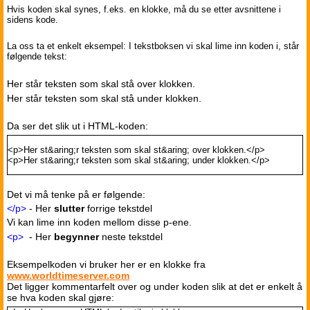
Hvis koden skal synes, f.eks. en klokke, må du se etter avsnittene i
sidens kode.
La oss ta et enkelt eksempel: I tekstboksen vi skal lime inn koden i, står
følgende tekst:
Her står teksten som skal stå over klokken.
Her står teksten som skal stå under klokken.
Da ser det slik ut i HTML-koden:
<p>Her st&aring;r teksten som skal st&aring; over klokken.</p>
<p>Her st&aring;r teksten som skal st&aring; under klokken.</p>
Det vi må tenke på er følgende:
</p>
- Her
slutter
forrige tekstdel
Vi kan lime inn koden mellom disse p-ene.
<p>
- Her
begynner
neste tekstdel
Eksempelkoden vi bruker her er en klokke fra
www.worldtimeserver.com
Det ligger kommentarfelt over og under koden slik at det er enkelt å
se hva koden skal gjøre: