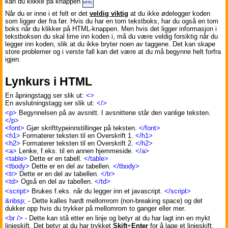
kan du klikke på knappen
Når du er inne i et felt er det
veldig viktig
at du ikke ødelegger koden
som ligger der fra før. Hvis du har en tom tekstboks, har du også en tom
boks når du klikker på HTML-knappen. Men hvis det ligger informasjon i
tekstboksen du skal lime inn koden i, må du være veldig forsiktig når du
legger inn koden, slik at du ikke bryter noen av taggene. Det kan skape
store problemer og i verste fall kan det være at du må begynne helt forfra
igjen.
Lynkurs i HTML
En åpningstagg ser slik ut:
<>
En avslutningstagg ser slik ut:
</>
<p>
Begynnelsen på av avsnitt. I avsnittene står den vanlige teksten.
</p>
<font>
Gjør skrifttypeinnstillinger på teksten.
</font>
<h1>
Formaterer teksten til en Overskrift 1.
</h1>
<h2>
Formaterer teksten til en Overskrift 2.
</h2>
<a>
Lenke, f.eks. til en annen hjemmeside.
</a>
<table>
Dette er en tabell.
</table>
<tbody>
Dette er en del av tabellen.
</tbody>
<tr>
Dette er en del av tabellen.
</tr>
<td>
Også en del av tabellen.
</td>
<script>
Brukes f.eks. når du legger inn et javascript.
</script>
&nbsp;
- Dette kalles hardt mellomrom (non-breaking space) og det
dukker opp hvis du trykker på mellomrom to ganger eller mer.
<br />
- Dette kan stå etter en linje og betyr at du har lagt inn en mykt
linjeskift. Det betyr at du har trykket
Skift
+
Enter
for å lage et linjeskift,