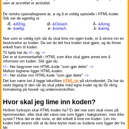
uten at avsnittet er avsluttet.
De norske spesialtegnene æ, ø og å er veldig spesielle i HTML-koder.
Slik ser de egentlig ut:
Æ
-
&AElig;
Ø
-
&Oslash;
Å
-
&Aring;
æ
-
&aelig;
ø
-
&oslash;
å
-
&aring;
Noe som er veldig nytt når du skal lime inn egen kode, er å skrive inn en
beskrivelse av koden. Da ser du lett hva koden skal gjøre, og du finner
enkelt fram til koden.
Til hjelp har du
<!--
og
-->
Det er et kommentarfelt i HTML som ikke skal gjøre annet enn å
informere om koden. Slik gjør du:
<!--
Her begynner min HTML-kode "som gjør dette"
-->
Mellom tegnene ligger HTML-koden.
<!--
Her slutter min HTML-kode "som gjør dette"
-->
Det kan være lurt å legge tekstfilen
HTML.txt
på skrivebordet. Da har du
raskt tilgang til den når du skal jobbe med egne koder og du får riktig
formatering på hoved- og underoverskriften.
Hvor skal jeg lime inn koden?
Hvilken funksjon skal HTML-koden ha? Er det noe som skal vises på
hjemmesiden, eller skal det være noe som ligger i bakgrunnen, men ikke
synes? Hvis det er det siste, er det enkelt å lime inn koden. Lim inn
koden helt øverst slik at du ikke bryter noen av kodene som ligger der fra
før.