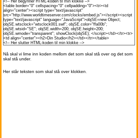
<!-- Her begynner HTML-koden til min klokke
-->
<table border="0" cellspacing="0" cellpadding="0"><tr><td
align="center"><script type="text/javascript"
src="http://www.worldtimeserver.com/clocks/embed.js"></script><script
type="text/javascript" language="JavaScript">objSE=new Object;
objSE.wtsclock="wtsclock001.swf"; objSE.color="ffa00b";
objSE.wtsid="SE"; objSE.width=200; objSE.height=200;
objSE.wmode="transparent"; showClock(objSE); </script></td></tr><tr>
<td align="center"><h2>Din Studio</h2></td></tr></table>
<!--
Her slutter HTML-koden til min klokke -->
Nå skal vi lime inn koden mellom det som skal stå over og det som
skal stå under.
Her står teksten som skal stå over klokken.